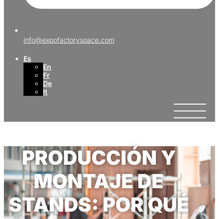
info@expofactoryspace.com
Es
En
Fr
De
It
PRODUCCIÓN Y
MONTAJE DE
STANDS: POR QUÉ