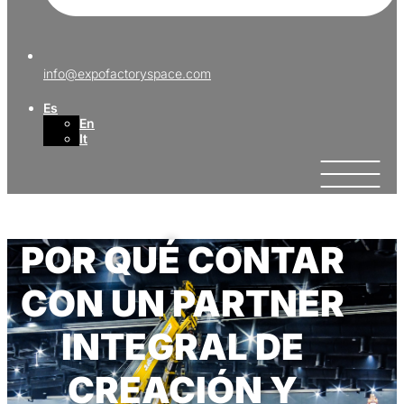
info@expofactoryspace.com
Es
En
It
POR QUÉ CONTAR
CON UN PARTNER
INTEGRAL DE
CREACIÓN Y