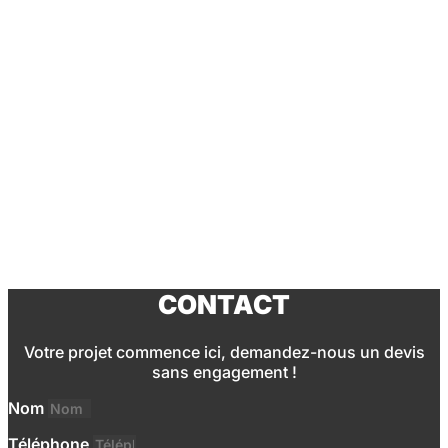
Montcada i Reixac
,
Temps plein
Afficher
Account Executive (Gestor Comercial)
Badalona
,
Temps plein
Afficher
Montador de stands
Barcelona
,
Temps plein
Afficher
CONTACT
Votre projet commence ici, demandez-nous un devis
sans engagement !
Nom
Téléphone