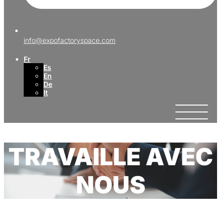
info@expofactoryspace.com
Fr
Es
En
De
It
TRAVAILLE AVEC
NOUS