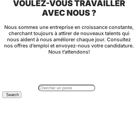
VOULEZ-VOUS TRAVAILLER
AVEC NOUS ?
Nous sommes une entreprise en croissance constante,
cherchant toujours à attirer de nouveaux talents qui
nous aident à nous améliorer chaque jour. Consultez
nos offres d’emploi et envoyez-nous votre candidature.
Nous t’attendons!
Tout
Departamento comercial
(1)
Almacén
(1)
Montaje
(1)
Mozo
carretillero
(1)
Técnico/a de Sistemas y
Procesos
(1)
Search for jobs
Search
Técnico/a de Sistemas y Procesos
Afficher
Mozo/a Carretillero/a Almacén – Área
Logística Ferias