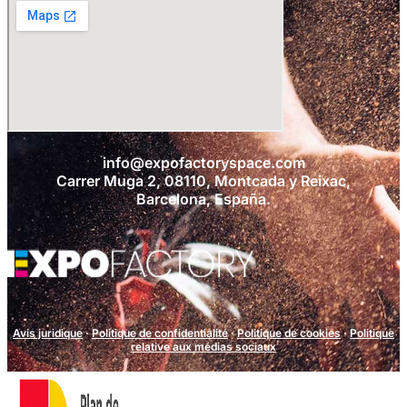
info@expofactoryspace.com
Carrer Muga 2, 08110, Montcada y Reixac,
Barcelona, España.
Avis juridique
·
Politique de confidentialité
·
Politique de cookies
·
Politique
relative aux médias sociaux