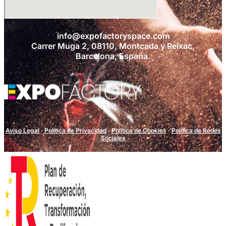
info@expofactoryspace.com
Carrer Muga 2, 08110, Montcada y Reixac,
Barcelona, España.
Aviso Legal
·
Política de Privacidad
·
Política de Cookies
·
Política de Redes
Sociales